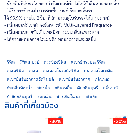
- ดับกลิ่นที่ต้นตอโดยการกำจัดแบคทีเรีย ไม่ใช่ใช้กลิ่นหอมกลบกลิ่น
- ได้รับการรับรองในการฆ่าเชื้อแบคทีเรียและเชื้อรา
ได้ 99.9% ภายใน 2 วินาที (สามารถดูใบรับรองได้ในรูปภาพ)
- กลิ่นหอมที่มีเอกลักษณ์เฉพาะตัว Multi-Layered Fragrance
- กลิ่นหอมหลายชั้นเป็นเทคนิคการผสมกลิ่นเฉพาะทาง
- ให้ความผ่อนคลาย โรแมนติก หอมสะอาดและสดชื่น
รีฟิล
รีฟิลสเปรย์
กระป๋องรีฟิล
สเปรย์กระป๋องรีฟิล
เกลดรีฟิล
เกลด
เกลดออโตเมติครีฟิล
เกลดออโตเมติค
สเปรย์ปรับอากาศอัตโนมัติ
สเปรย์ปรับอากาศ
กลิ่นหอม
ดับกลิ่นห้องน้ำ
ห้องน้ำ
กลิ่นเหม็น
ดับกลิ่นบุหรี่
กลิ่นบุหรี่
กำจัดกลิ่นบุหรี่
รถเหม็น
ดับกลิ่นในรถ
กลิ่นอับ
สินค้าที่เกี่ยวข้อง
-30%
-20%