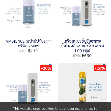
AMBIENCE สเปรย์ปรับอากา
เครื่องสเปรย์ปรับอากาศ
ศรีฟิล 250ml
อัตโนมัติ แบบตั้งโปรแกรม
LCD (ชุด)
฿139
฿199
฿630
฿790
-20%
-26%
This website uses cookies for best user experience, to