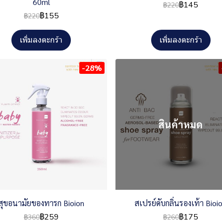
60ml
฿145
฿220
฿155
฿220
เพิ่มลงตะกร้า
เพิ่มลงตะกร้า
-28%
สินค้าหมด
สุขอนามัยของทารก Bioion
สเปรย์ดับกลิ่นรองเท้า Bioi
฿259
฿175
฿360
฿260