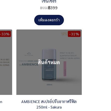
เซนเซอร์
฿399
฿550
เพิ่มลงตะกร้า
-33%
-31%
สินค้าหมด
on
AMBIENCE สเปรย์ปรับอากาศรีฟิล
250ml - Sakura