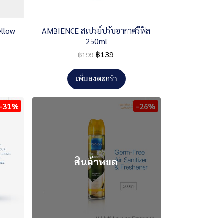
ellow
AMBIENCE สเปรย์ปรับอากาศรีฟิล
250ml
฿139
฿199
เพิ่มลงตะกร้า
-31%
-26%
สินค้าหมด