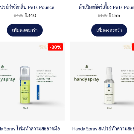
ปรย์กำจัดกลิ่น Pets Pounce
ผ้าเปียกสัตว์เลี้ยง Pets Pou
฿340
฿155
฿490
฿190
เพิ่มลงตะกร้า
เพิ่มลงตะกร้า
-30%
y Spray โฟมทำความสะอาดมือ
Handy Spray สเปรย์ทำความสะ