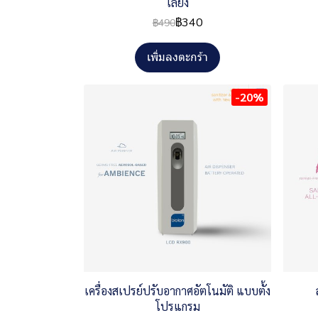
เลี้ยง
฿340
฿490
เพิ่มลงตะกร้า
-20%
เครื่องสเปรย์ปรับอากาศอัตโนมัติ แบบตั้ง
โปรแกรม