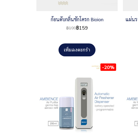
ก้อนดับกลิ่นชักโครก Bioion
แผ่นร
฿159
฿199
เพิ่มลงตะกร้า
-20%