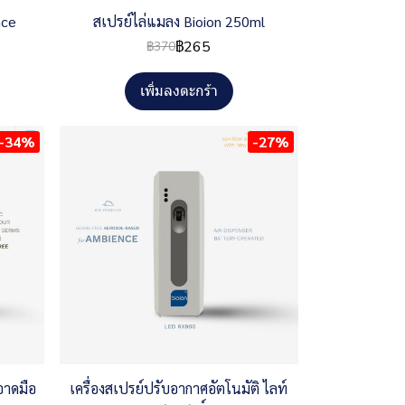
nce
สเปรย์ไล่แมลง Bioion 250ml
฿265
฿370
เพิ่มลงตะกร้า
-34%
-27%
อาดมือ
เครื่องสเปรย์ปรับอากาศอัตโนมัติ ไลท์