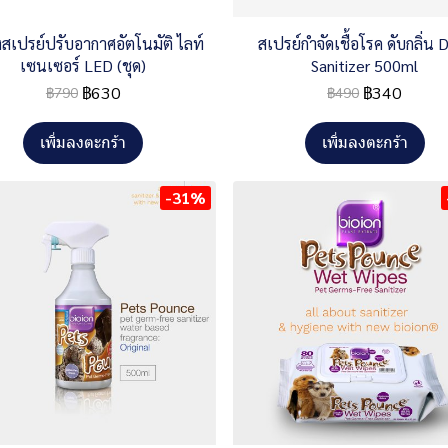
องสเปรย์ปรับอากาศอัตโนมัติ ไลท์
สเปรย์กำจัดเชื้อโรค ดับกลิ่น 
เซนเซอร์ LED (ชุด)
Sanitizer 500ml
฿630
฿340
฿790
฿490
เพิ่มลงตะกร้า
เพิ่มลงตะกร้า
-31%