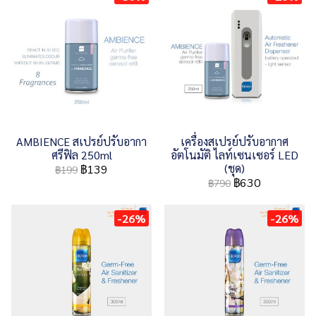
AMBIENCE สเปรย์ปรับอากา
เครื่องสเปรย์ปรับอากาศ
ศรีฟิล 250ml
อัตโนมัติ ไลท์เซนเซอร์ LED
(ชุด)
฿139
฿199
฿630
฿790
-26%
-26%