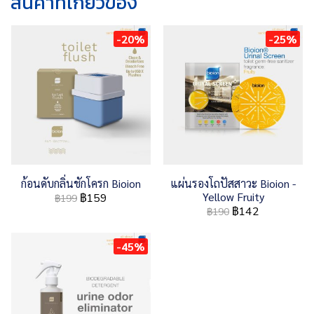
สินค้าที่เกี่ยวข้อง
-20%
-25%
ก้อนดับกลิ่นชักโครก Bioion
แผ่นรองโถปัสสาวะ Bioion -
Yellow Fruity
฿159
฿199
฿142
฿190
-45%