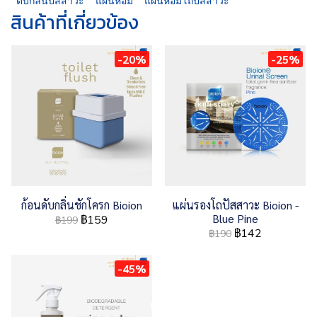
ดับกลิ่นปัสสาวะ
แผ่นหอม
แผ่นหอมโถปัสสาวะ
สินค้าที่เกี่ยวข้อง
-20%
-25%
ก้อนดับกลิ่นชักโครก Bioion
แผ่นรองโถปัสสาวะ Bioion -
Blue Pine
฿159
฿199
฿142
฿190
-45%